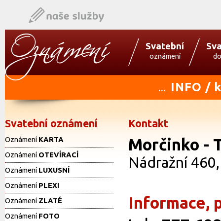
Svatební
Sva
oznámení
do
INFO / 
...
Svatební oznámení
Kontakt
Oznámení
KARTA
Morčinko - 
Oznámení
OTEVÍRACÍ
Nádražní 460
Oznámení
LUXUSNÍ
Oznámení
PLEXI
Informace, 
Oznámení
ZLATÉ
Oznámení
FOTO