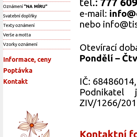
tel.:
777 609
Oznámení
"NA MÍRU"
e-mail:
info@
Svatební doplňky
nebo info@ti
Texty oznámení
Verše a motta
Vzorky oznámení
Otevírací dob
Pondělí – Čtv
Informace, ceny
Poptávka
IČ: 68486014
Kontakt
Podnikatel
ZIV/1266/201
Kontaktní f