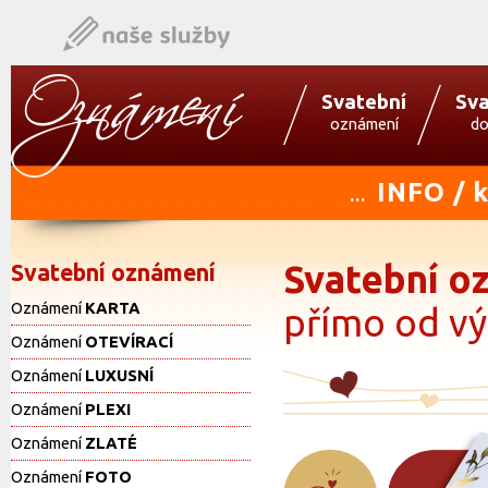
Svatební
Sva
oznámení
do
INFO / 
...
Svatební o
Svatební oznámení
Oznámení
KARTA
přímo od v
Oznámení
OTEVÍRACÍ
Oznámení
LUXUSNÍ
Oznámení
PLEXI
Oznámení
ZLATÉ
Oznámení
FOTO