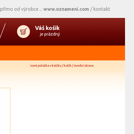
 přímo od výrobce
www.oznameni.com
/
kontakt
Váš košík
je prázdný
nová položka v košíku / košík / úvodní strana