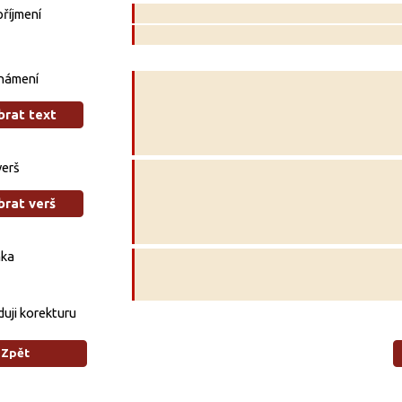
říjmení
námení
brat text
verš
brat verš
ka
uji korekturu