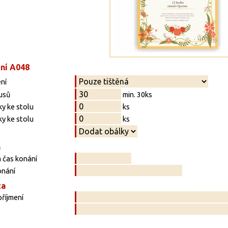
ní A048
ní
usů
min. 30ks
y ke stolu
ks
y ke stolu
ks
a
 čas konání
onání
ta
říjmení