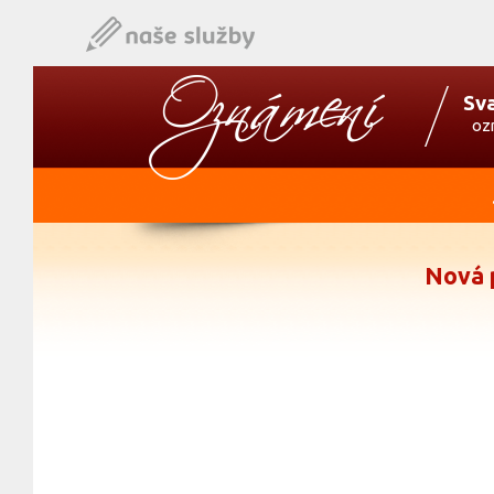
Sv
oz
Nová 