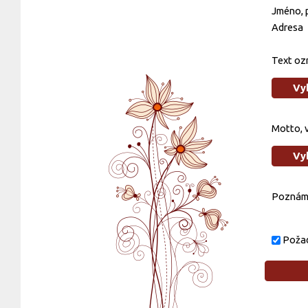
Jméno, p
Adresa
Text oz
Vy
Motto, 
Vy
Poznám
Požad