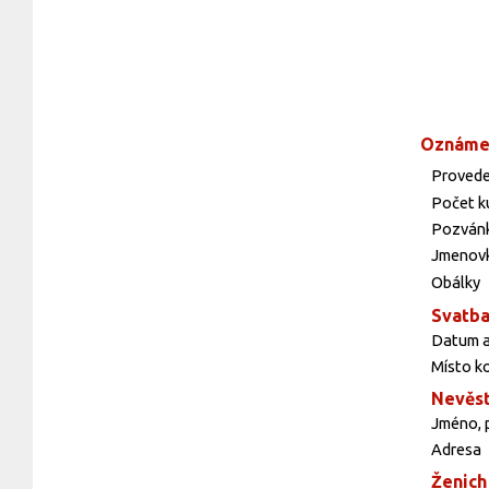
Oznáme
Provede
Počet k
Pozvánk
Jmenovk
Obálky
Svatb
Datum a
Místo k
Nevěs
Jméno, p
Adresa
Ženich