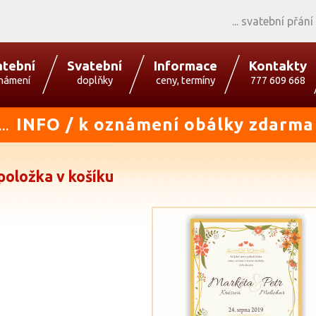
svatební přání
atební
Svatební
Informace
Kontakty
námení
doplňky
ceny, termíny
777 609 668
INFO / k oznámení obálky zdarma
...
položka v košíku