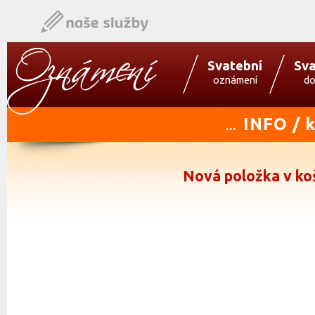
Svatební
Sva
oznámení
do
INFO / 
...
Nová položka v ko