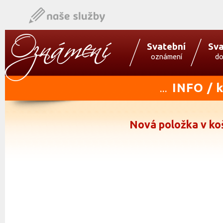
Svatební
Sva
oznámení
do
INFO / 
...
Nová položka v ko