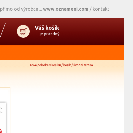
 přímo od výrobce
www.oznameni.com
/
kontakt
Váš košík
je prázdný
nová položka v košíku / košík / úvodní strana