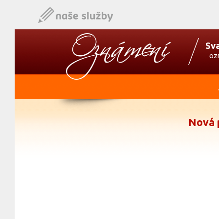
Sv
oz
Nová 