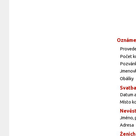
Oznáme
Provede
Počet k
Pozvánk
Jmenovk
Obálky
Svatb
Datum a
Místo k
Nevěs
Jméno, p
Adresa
Ženich