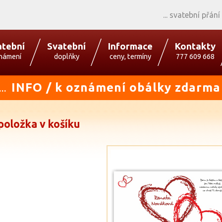
svatební přání
atební
Svatební
Informace
Kontakty
námení
doplňky
ceny, termíny
777 609 668
INFO / k oznámení obálky zdarma
...
položka v košíku