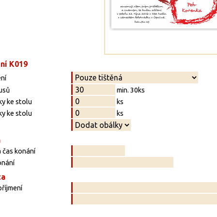
ní K019
ní
usů
min. 30ks
y ke stolu
ks
y ke stolu
ks
a
 čas konání
onání
ta
říjmení