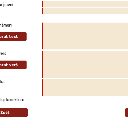
říjmení
námení
brat text
verš
brat verš
ka
uji korekturu