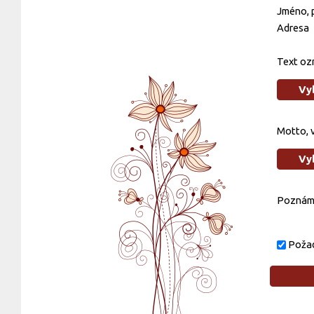
Jméno, p
Adresa
Text oz
Vy
Motto, 
Vy
Poznám
Požad