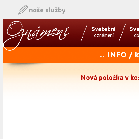
Svatební
Sva
oznámení
do
INFO / 
...
Nová položka v ko