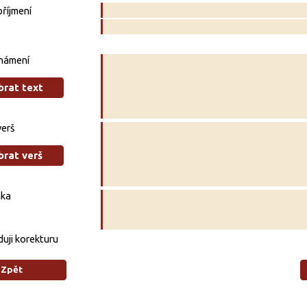
říjmení
námení
brat text
verš
brat verš
ka
uji korekturu