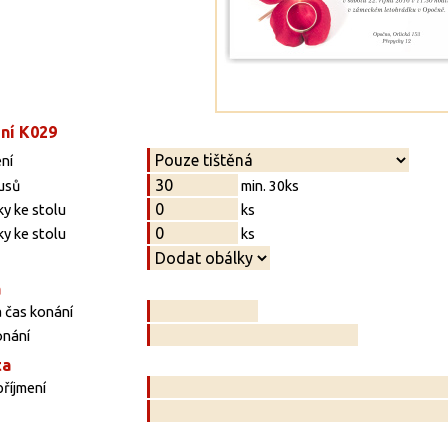
ní K029
ní
usů
min. 30ks
y ke stolu
ks
y ke stolu
ks
a
 čas konání
onání
ta
říjmení