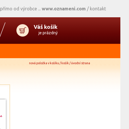
 přímo od výrobce
www.oznameni.com
/
kontakt
Váš košík
je prázdný
nová položka v košíku / košík / úvodní strana