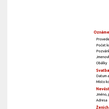
Oznáme
Provede
Počet k
Pozvánk
Jmenovk
Obálky
Svatb
Datum a
Místo k
Nevěs
Jméno, p
Adresa
Ženich