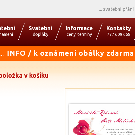
svatební přání
atební
Svatební
Informace
Kontakty
námení
doplňky
ceny, termíny
777 609 668
INFO / k oznámení obálky zdarma
...
položka v košíku