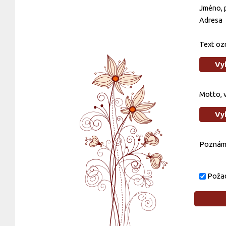
Jméno, p
Adresa
Text oz
Vy
Motto, 
Vy
Poznám
Požad