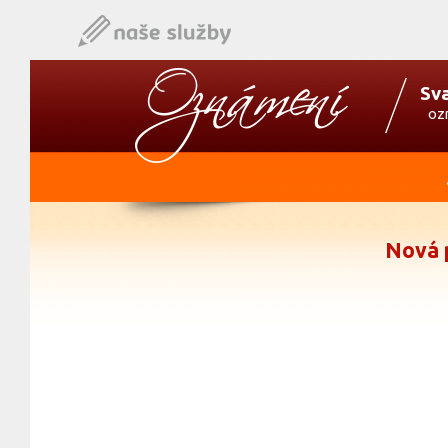
Sv
oz
Nová 