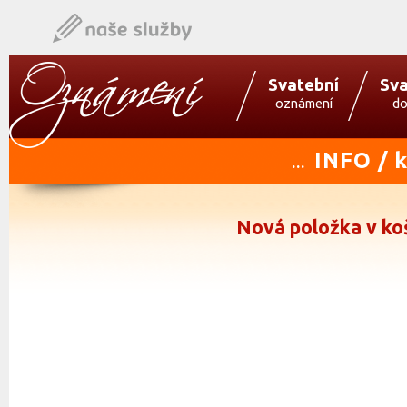
Svatební
Sva
oznámení
do
INFO / 
...
Nová položka v ko