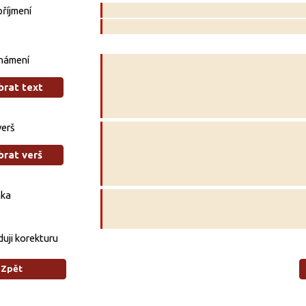
říjmení
námení
brat text
verš
brat verš
ka
uji korekturu