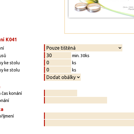
ní K041
ní
usů
min. 30ks
y ke stolu
ks
y ke stolu
ks
a
 čas konání
onání
ta
říjmení