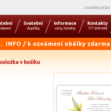
svatební přání
atební
Svatební
Informace
Kontakty
námení
doplňky
ceny, termíny
777 609 668
INFO / k oznámení obálky zdarma
...
položka v košíku