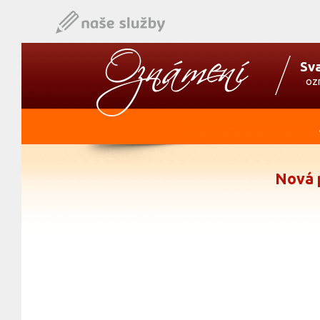
Sv
oz
Nová 