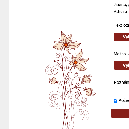
Jméno, p
Adresa
Text oz
Vy
Motto, 
Vy
Poznám
Požad