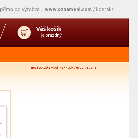
 přímo od výrobce
www.oznameni.com
/
kontakt
Váš košík
je prázdný
nová položka v košíku / košík / úvodní strana