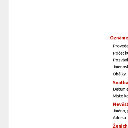
Oznáme
Provede
Počet k
Pozvánk
Jmenovk
Obálky
Svatb
Datum a
Místo k
Nevěs
Jméno, p
Adresa
Ženich