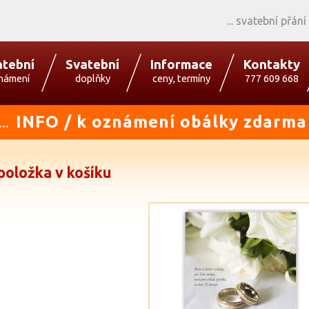
svatební přání
atební
Svatební
Informace
Kontakty
námení
doplňky
ceny, termíny
777 609 668
INFO / k oznámení obálky zdarma
...
položka v košíku