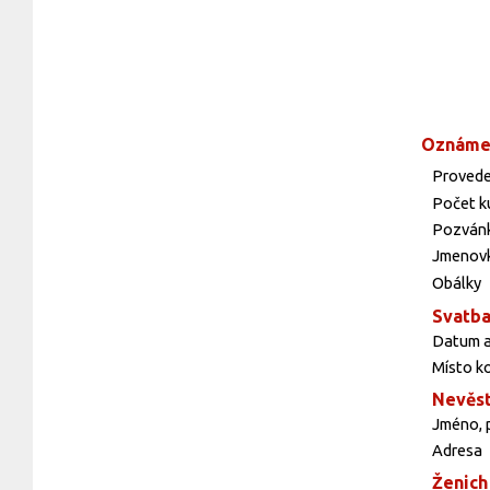
Oznáme
Provede
Počet k
Pozvánk
Jmenovk
Obálky
Svatb
Datum a
Místo k
Nevěs
Jméno, p
Adresa
Ženich