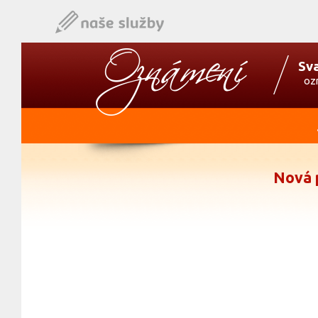
Sv
oz
Nová 