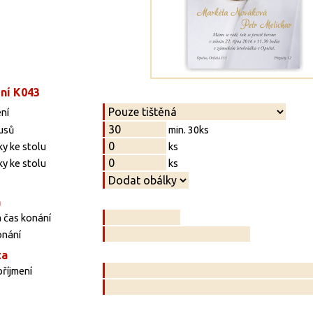
ní K043
ní
usů
min. 30ks
y ke stolu
ks
y ke stolu
ks
a
 čas konání
onání
ta
říjmení