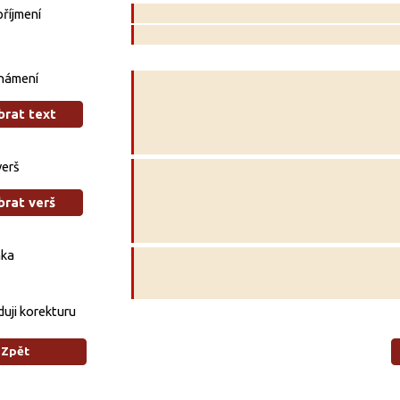
říjmení
námení
brat text
verš
brat verš
ka
uji korekturu