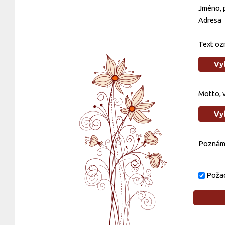
Jméno, p
Adresa
Text oz
Vy
Motto, 
Vy
Poznám
Požad