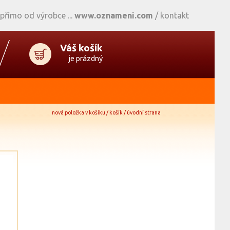
 přímo od výrobce
www.oznameni.com
/
kontakt
Váš košík
je prázdný
nová položka v košíku / košík / úvodní strana