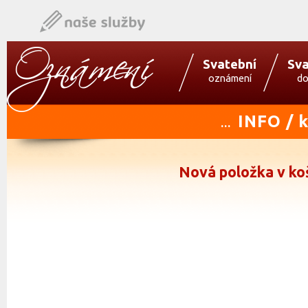
Svatební
Sva
oznámení
do
INFO / 
...
Nová položka v ko