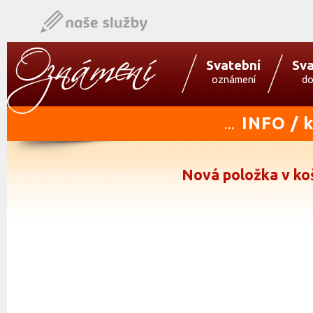
Svatební
Sva
oznámení
do
INFO / 
...
Nová položka v ko