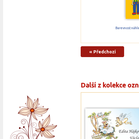
Barevnost náhle
« Předchozí
Další z kolekce oz