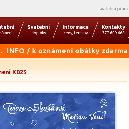
svatební přání
atební
Svatební
Informace
Kontakty
námení
doplňky
ceny, termíny
777 609 668
INFO / k oznámení obálky zdarma
...
ení K025