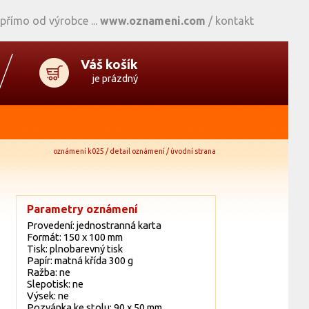
 přímo od výrobce
www.oznameni.com
/
kontakt
Váš košík
je prázdný
oznámení k025 / detail oznámení / úvodní strana
Parametry oznámení
Provedení: jednostranná karta
Formát: 150 x 100 mm
Tisk: plnobarevný tisk
Papír: matná křída 300 g
Ražba: ne
Slepotisk: ne
Výsek: ne
Pozvánka ke stolu: 90 x 50 mm