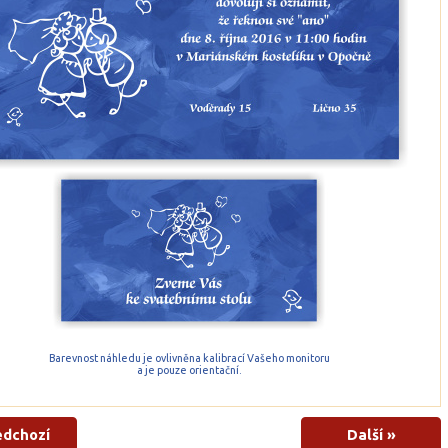
Barevnost náhledu je ovlivněna kalibrací Vašeho monitoru
a je pouze orientační.
edchozí
Další »