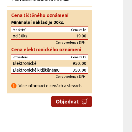
Cena tištěného oznámení
Minimální náklad je 30ks.
Množství
Cena za ks
od 30ks
19,00
Ceny uvedeny s DPH.
Cena elektronického oznámení
Provedení
Cena za ks
Elektronické
950, 00
Elektronické k tištěnému
350, 00
Ceny uvedeny s DPH.
Více informací o cenách a slevách