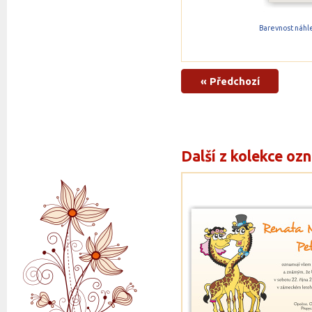
Barevnost náhle
« Předchozí
Další z kolekce oz