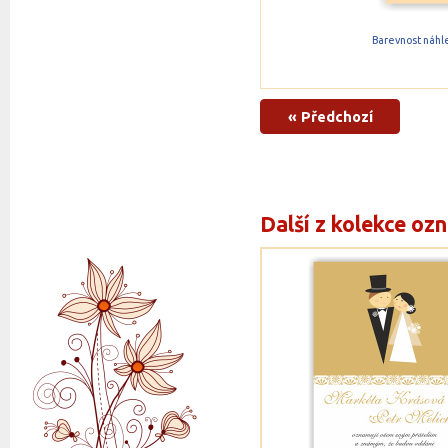
Barevnost náhle
« Předchozí
Další z kolekce oz