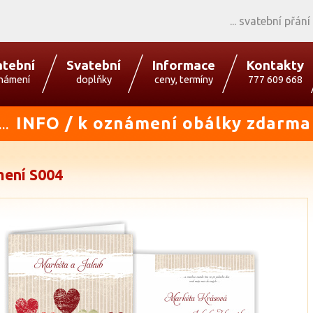
svatební přání
atební
Svatební
Informace
Kontakty
námení
doplňky
ceny, termíny
777 609 668
INFO / k oznámení obálky zdarma
...
ení S004