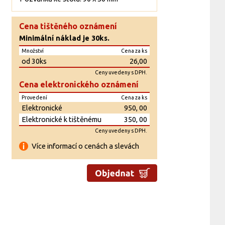
Cena tištěného oznámení
Minimální náklad je 30ks.
Množství
Cena za ks
od 30ks
26,00
Ceny uvedeny s DPH.
Cena elektronického oznámení
Provedení
Cena za ks
Elektronické
950, 00
Elektronické k tištěnému
350, 00
Ceny uvedeny s DPH.
Více informací o cenách a slevách