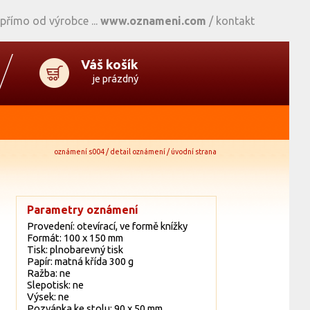
 přímo od výrobce
www.oznameni.com
/
kontakt
Váš košík
je prázdný
oznámení s004 / detail oznámení / úvodní strana
Parametry oznámení
Provedení: otevírací, ve formě knížky
Formát: 100 x 150 mm
Tisk: plnobarevný tisk
Papír: matná křída 300 g
Ražba: ne
Slepotisk: ne
Výsek: ne
Pozvánka ke stolu: 90 x 50 mm