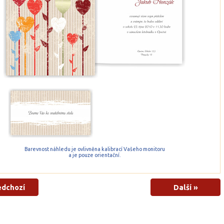
Barevnost náhledu je ovlivněna kalibrací Vašeho monitoru
a je pouze orientační.
edchozí
Další »