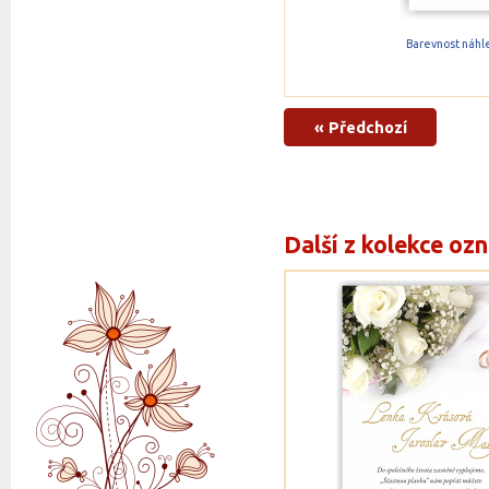
Barevnost náhle
« Předchozí
Další z kolekce oz