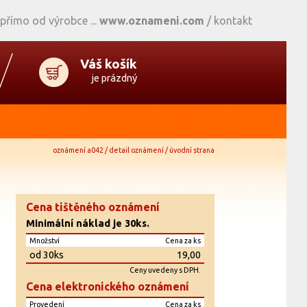
 přímo od výrobce
www.oznameni.com
/
kontakt
Váš košík
je prázdný
oznámení a042 / detail oznámení / úvodní strana
Cena tištěného oznámení
Minimální náklad je 30ks.
Množství
Cena za ks
od 30ks
19,00
Ceny uvedeny s DPH.
Cena elektronického oznámení
Provedení
Cena za ks