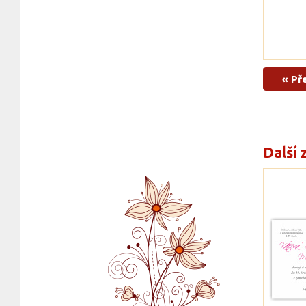
« Př
Další 