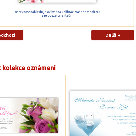
Barevnost náhledu je ovlivněna kalibrací Vašeho monitoru
a je pouze orientační.
edchozí
Další »
z kolekce oznámení