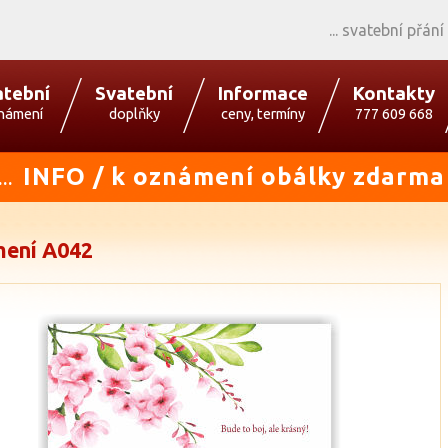
svatební přání
atební
Svatební
Informace
Kontakty
námení
doplňky
ceny, termíny
777 609 668
INFO / k oznámení obálky zdarma
...
ení A042